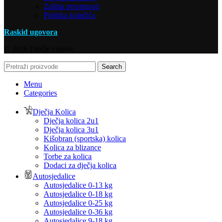
Zaštita privatnosti
Politika kolačića
Raskid ugovora
© 2026 Dječje carstvo
Search
Menu
Categories
Dječja Kolica
Dječja kolica 2u1
Dječja kolica 3u1
Kišobran (sportska) kolica
Kolica za blizance
Torbe za kolica
Dodaci za dječja kolica
Autosjedalice
Autosjedalice 0-13 kg
Autosjedalice 0-18 kg
Autosjedalice 0-25 kg
Autosjedalice 0-36 kg
Autosjedalice 9-18 kg