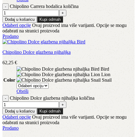
Chipolino Carrera hodalica količina
Dodaj u košaricu
Kupi odmah
Odaberi opcije
Ovaj proizvod ima više varijanti. Opcije se mogu
odabrati na stranici proizvoda
Prodano
Chipolino Dolce glazbena njihaljka
62,25
€
Bird
Lion
Color
Snail
Obriši
Chipolino Dolce glazbena njihaljka količina
Dodaj u košaricu
Kupi odmah
Odaberi opcije
Ovaj proizvod ima više varijanti. Opcije se mogu
odabrati na stranici proizvoda
Prodano