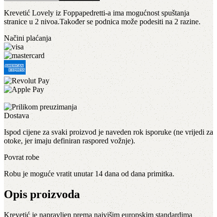
Krevetić Lovely iz Foppapedretti-a ima mogućnost spuštanja
stranice u 2 nivoa.Također se podnica može podesiti na 2 razine.
Načini plaćanja
Dostava
Ispod cijene za svaki proizvod je naveden rok isporuke (ne vrijedi za
otoke, jer imaju definiran raspored vožnje).
Povrat robe
Robu je moguće vratit unutar 14 dana od dana primitka.
Opis proizvoda
Krevetić je napravljen prema najvišim europskim standardima