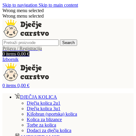
Skip to navigation
Skip to main content
Wrong menu selected
Wrong menu selected
Search
Prijava / Registracija
0
items
0,00
€
Izbornik
0
items
0,00
€
DJEČJA KOLICA
Dječja kolica 2u1
Dječja kolica 3u1
Kišobran (sportska) kolica
Kolica za blizance
Torbe za kolica
Dodaci za dječja kolica