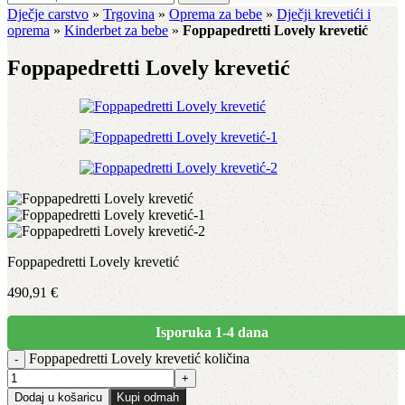
Dječje carstvo
»
Trgovina
»
Oprema za bebe
»
Dječji krevetići i
oprema
»
Kinderbet za bebe
»
Foppapedretti Lovely krevetić
Foppapedretti Lovely krevetić
Foppapedretti Lovely krevetić
490,91
€
Isporuka 1-4 dana
Foppapedretti Lovely krevetić količina
Dodaj u košaricu
Kupi odmah