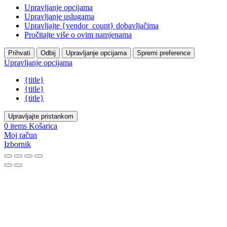
Upravljanje opcijama
Upravljanje uslugama
Upravljajte {vendor_count} dobavljačima
Pročitajte više o ovim namjenama
Prihvati
Odbij
Upravljanje opcijama
Spremi preference
Upravljanje opcijama
{title}
{title}
{title}
Upravljajte pristankom
0
items
Košarica
Moj račun
Izbornik