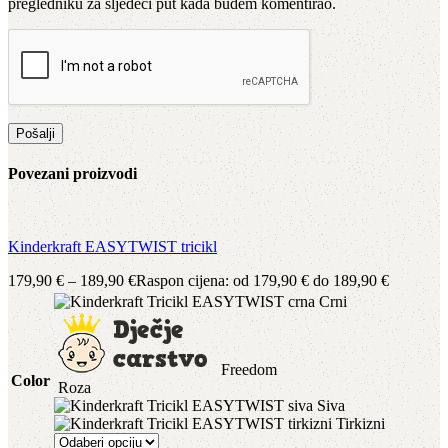
pregledniku za sljedeći put kada budem komentirao.
Povezani proizvodi
Kinderkraft EASYTWIST tricikl
179,90
€
–
189,90
€
Raspon cijena: od 179,90 € do 189,90 €
Crni
Freedom
Color
Roza
Siva
Tirkizni