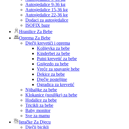
Autosjedalice 9-36 kg
Autosjedalice 15-36 kg
Autosjedalice 22-36 kg
Dodaci za autosjedalice
ISOFIX baze
Hranilice Za Bebe
Oprema Za Bebe
Dječji krevetići i oprema
Kolijevka za bebe
Kinderbet za bebe
Putni krevetić za bebe
Gnijezdo za bebe
Vreće za spavanje bebe
Dekice za bebe
Dječje posteljine
Ogradica za krevetić
Njihaljke za bebe
Klokanice (nosiljke) za bebe
Hodalice za bebe
Tricikli za bebe
Baby monitor
Sve za mamu
Igračke Za Djecu
Dječji bicikli