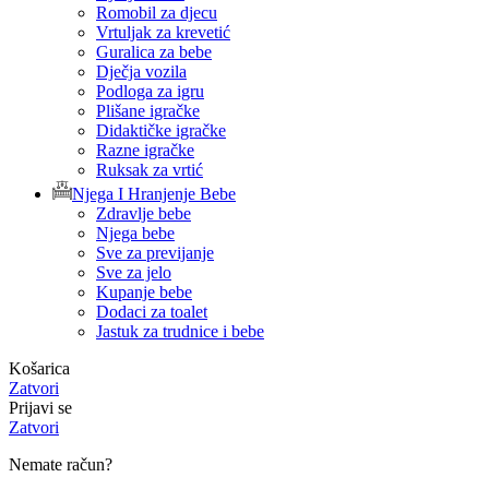
Romobil za djecu
Vrtuljak za krevetić
Guralica za bebe
Dječja vozila
Podloga za igru
Plišane igračke
Didaktičke igračke
Razne igračke
Ruksak za vrtić
Njega I Hranjenje Bebe
Zdravlje bebe
Njega bebe
Sve za previjanje
Sve za jelo
Kupanje bebe
Dodaci za toalet
Jastuk za trudnice i bebe
Košarica
Zatvori
Prijavi se
Zatvori
Nemate račun?