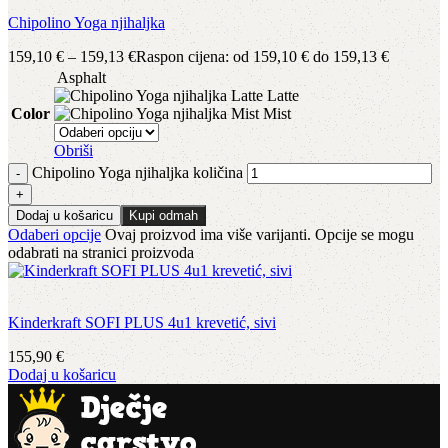
Chipolino Yoga njihaljka
159,10
€
–
159,13
€
Raspon cijena: od 159,10 € do 159,13 €
Asphalt
Latte
Color
Mist
Obriši
Chipolino Yoga njihaljka količina
Dodaj u košaricu
Kupi odmah
Odaberi opcije
Ovaj proizvod ima više varijanti. Opcije se mogu
odabrati na stranici proizvoda
Kinderkraft SOFI PLUS 4u1 krevetić, sivi
155,90
€
Dodaj u košaricu