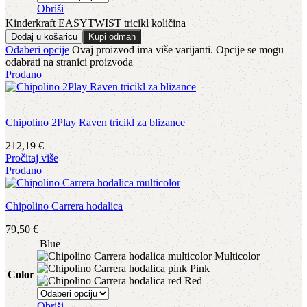
Obriši
Kinderkraft EASYTWIST tricikl količina
Dodaj u košaricu
Kupi odmah
Odaberi opcije
Ovaj proizvod ima više varijanti. Opcije se mogu
odabrati na stranici proizvoda
Prodano
Chipolino 2Play Raven tricikl za blizance
212,19
€
Pročitaj više
Prodano
Chipolino Carrera hodalica
79,50
€
Blue
Multicolor
Pink
Color
Red
Obriši