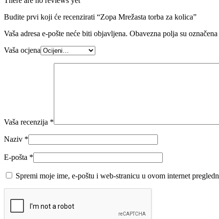
There are no reviews yet
Budite prvi koji će recenzirati “Zopa Mrežasta torba za kolica”
Vaša adresa e-pošte neće biti objavljena.
Obavezna polja su označena
Vaša ocjena
Vaša recenzija
*
Naziv
*
E-pošta
*
Spremi moje ime, e-poštu i web-stranicu u ovom internet pregledn