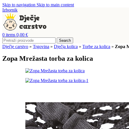
Skip to navigation
Skip to main content
Izbornik
0
items
0,00
€
Search
Dječje carstvo
»
Trgovina
»
Dječja kolica
»
Torbe za kolica
»
Zopa M
Zopa Mrežasta torba za kolica