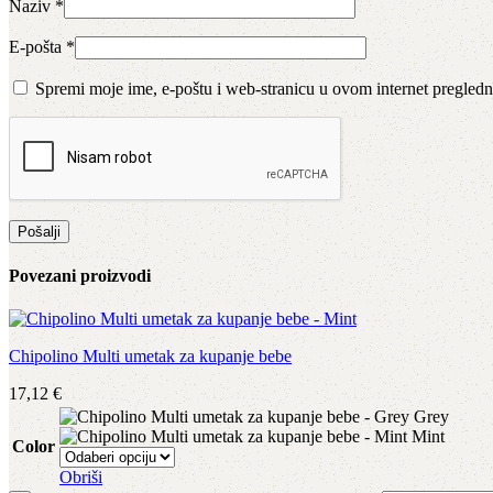
Naziv
*
E-pošta
*
Spremi moje ime, e-poštu i web-stranicu u ovom internet pregledn
Povezani proizvodi
Chipolino Multi umetak za kupanje bebe
17,12
€
Grey
Mint
Color
Obriši