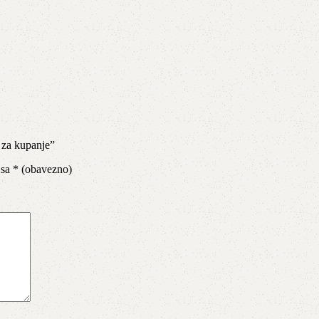
u za kupanje”
 sa
* (obavezno)