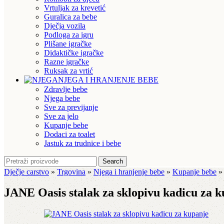
Vrtuljak za krevetić
Guralica za bebe
Dječja vozila
Podloga za igru
Plišane igračke
Didaktičke igračke
Razne igračke
Ruksak za vrtić
NJEGA I HRANJENJE BEBE
Zdravlje bebe
Njega bebe
Sve za previjanje
Sve za jelo
Kupanje bebe
Dodaci za toalet
Jastuk za trudnice i bebe
Search
Dječje carstvo
»
Trgovina
»
Njega i hranjenje bebe
»
Kupanje bebe
JANE Oasis stalak za sklopivu kadicu za 