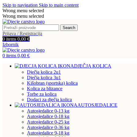
Skip to navigation
Skip to main content
Wrong menu selected
Wrong menu selected
Search
Prijava / Registracija
0
items
0,00
€
Izbornik
0
items
0,00
€
DJEČJA KOLICA
Dječja kolica 2u1
Dječja kolica 3u1
Kišobran (sportska) kolica
Kolica za blizance
Torbe za kolica
Dodaci za dječja kolica
AUTOSJEDALICE
Autosjedalice 0-13 kg
Autosjedalice 0-18 kg
Autosjedalice 0-25 kg
Autosjedalice 0-36 kg
Autosjedalice 9-18 kg