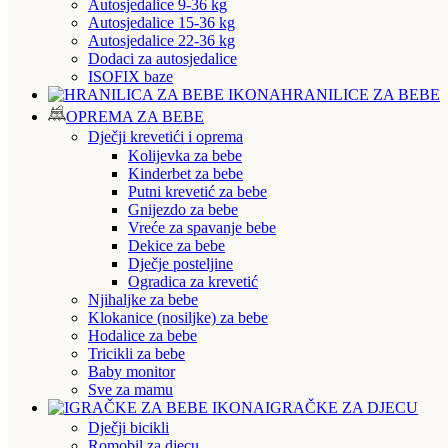
Autosjedalice 9-36 kg
Autosjedalice 15-36 kg
Autosjedalice 22-36 kg
Dodaci za autosjedalice
ISOFIX baze
HRANILICE ZA BEBE
OPREMA ZA BEBE
Dječji krevetići i oprema
Kolijevka za bebe
Kinderbet za bebe
Putni krevetić za bebe
Gnijezdo za bebe
Vreće za spavanje bebe
Dekice za bebe
Dječje posteljine
Ogradica za krevetić
Njihaljke za bebe
Klokanice (nosiljke) za bebe
Hodalice za bebe
Tricikli za bebe
Baby monitor
Sve za mamu
IGRAČKE ZA DJECU
Dječji bicikli
Romobil za djecu