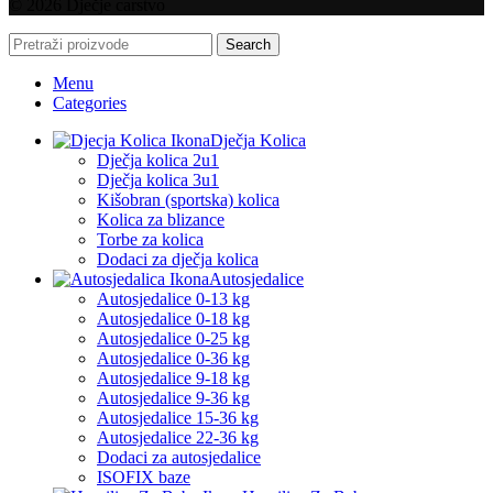
© 2026 Dječje carstvo
Search
Menu
Categories
Dječja Kolica
Dječja kolica 2u1
Dječja kolica 3u1
Kišobran (sportska) kolica
Kolica za blizance
Torbe za kolica
Dodaci za dječja kolica
Autosjedalice
Autosjedalice 0-13 kg
Autosjedalice 0-18 kg
Autosjedalice 0-25 kg
Autosjedalice 0-36 kg
Autosjedalice 9-18 kg
Autosjedalice 9-36 kg
Autosjedalice 15-36 kg
Autosjedalice 22-36 kg
Dodaci za autosjedalice
ISOFIX baze