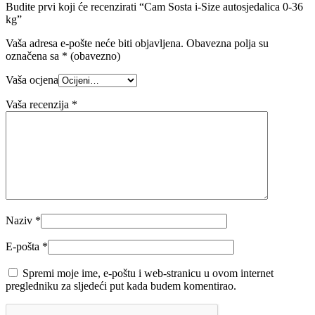
Budite prvi koji će recenzirati “Cam Sosta i-Size autosjedalica 0-36
kg”
Vaša adresa e-pošte neće biti objavljena.
Obavezna polja su
označena sa
* (obavezno)
Vaša ocjena
Vaša recenzija
*
Naziv
*
E-pošta
*
Spremi moje ime, e-poštu i web-stranicu u ovom internet
pregledniku za sljedeći put kada budem komentirao.