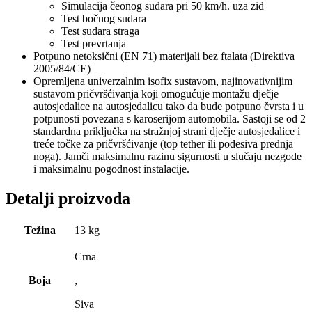
Simulacija čeonog sudara pri 50 km/h. uza zid
Test bočnog sudara
Test sudara straga
Test prevrtanja
Potpuno netoksični (EN 71) materijali bez ftalata (Direktiva
2005/84/CE)
Opremljena univerzalnim isofix sustavom, najinovativnijim
sustavom pričvršćivanja koji omogućuje montažu dječje
autosjedalice na autosjedalicu tako da bude potpuno čvrsta i u
potpunosti povezana s karoserijom automobila. Sastoji se od 2
standardna priključka na stražnjoj strani dječje autosjedalice i
treće točke za pričvršćivanje (top tether ili podesiva prednja
noga). Jamči maksimalnu razinu sigurnosti u slučaju nezgode
i maksimalnu pogodnost instalacije.
Detalji proizvoda
Težina
13 kg
Crna
Boja
,
Siva