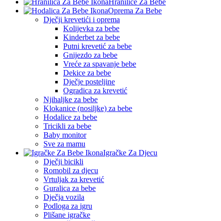
Hranilice Za Bebe
Oprema Za Bebe
Dječji krevetići i oprema
Kolijevka za bebe
Kinderbet za bebe
Putni krevetić za bebe
Gnijezdo za bebe
Vreće za spavanje bebe
Dekice za bebe
Dječje posteljine
Ogradica za krevetić
Njihaljke za bebe
Klokanice (nosiljke) za bebe
Hodalice za bebe
Tricikli za bebe
Baby monitor
Sve za mamu
Igračke Za Djecu
Dječji bicikli
Romobil za djecu
Vrtuljak za krevetić
Guralica za bebe
Dječja vozila
Podloga za igru
Plišane igračke