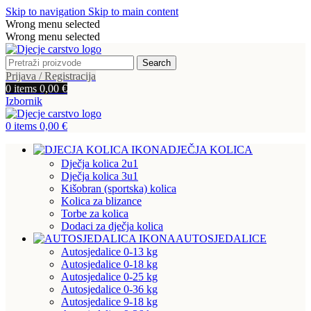
Skip to navigation
Skip to main content
Wrong menu selected
Wrong menu selected
Search
Prijava / Registracija
0
items
0,00
€
Izbornik
0
items
0,00
€
DJEČJA KOLICA
Dječja kolica 2u1
Dječja kolica 3u1
Kišobran (sportska) kolica
Kolica za blizance
Torbe za kolica
Dodaci za dječja kolica
AUTOSJEDALICE
Autosjedalice 0-13 kg
Autosjedalice 0-18 kg
Autosjedalice 0-25 kg
Autosjedalice 0-36 kg
Autosjedalice 9-18 kg