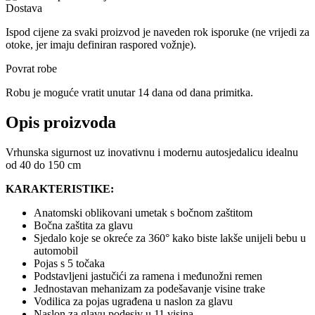
Dostava
Ispod cijene za svaki proizvod je naveden rok isporuke (ne vrijedi za
otoke, jer imaju definiran raspored vožnje).
Povrat robe
Robu je moguće vratit unutar 14 dana od dana primitka.
Opis proizvoda
Vrhunska sigurnost uz inovativnu i modernu autosjedalicu idealnu
od 40 do 150 cm
KARAKTERISTIKE:
Anatomski oblikovani umetak s bočnom zaštitom
Bočna zaštita za glavu
Sjedalo koje se okreće za 360° kako biste lakše unijeli bebu u
automobil
Pojas s 5 točaka
Podstavljeni jastučići za ramena i međunožni remen
Jednostavan mehanizam za podešavanje visine trake
Vodilica za pojas ugrađena u naslon za glavu
Naslon za glavu podesiv u 11 visina