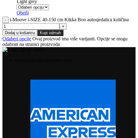
Light grey
Obriši
i-Moove i-SIZE 40-150 cm Kikka Boo autosjedalica količina
Dodaj u košaricu
Kupi odmah
Odaberi opcije
Ovaj proizvod ima više varijanti. Opcije se mogu
odabrati na stranici proizvoda
webshop@djecjecarstvo.com