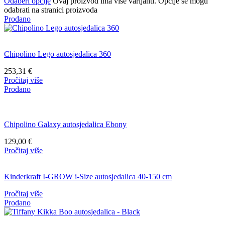
Odaberi opcije
Ovaj proizvod ima više varijanti. Opcije se mogu
odabrati na stranici proizvoda
Prodano
Chipolino Lego autosjedalica 360
253,31
€
Pročitaj više
Prodano
Chipolino Galaxy autosjedalica Ebony
129,00
€
Pročitaj više
Kinderkraft I-GROW i-Size autosjedalica 40-150 cm
Pročitaj više
Prodano