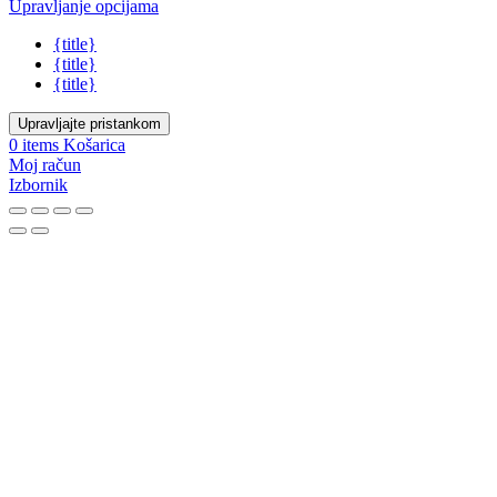
Upravljanje opcijama
{title}
{title}
{title}
Upravljajte pristankom
0
items
Košarica
Moj račun
Izbornik