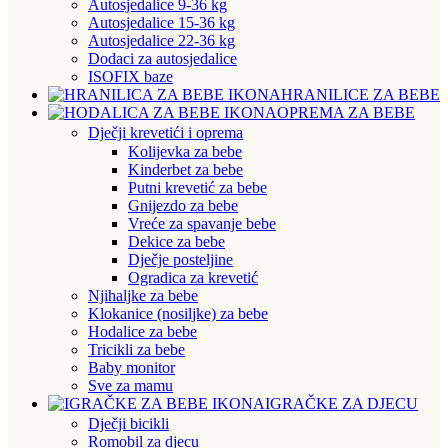
Autosjedalice 9-36 kg
Autosjedalice 15-36 kg
Autosjedalice 22-36 kg
Dodaci za autosjedalice
ISOFIX baze
HRANILICE ZA BEBE
OPREMA ZA BEBE
Dječji krevetići i oprema
Kolijevka za bebe
Kinderbet za bebe
Putni krevetić za bebe
Gnijezdo za bebe
Vreće za spavanje bebe
Dekice za bebe
Dječje posteljine
Ogradica za krevetić
Njihaljke za bebe
Klokanice (nosiljke) za bebe
Hodalice za bebe
Tricikli za bebe
Baby monitor
Sve za mamu
IGRAČKE ZA DJECU
Dječji bicikli
Romobil za djecu