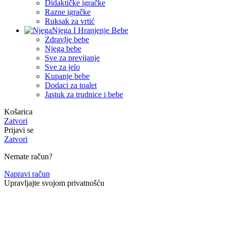
Didaktičke igračke
Razne igračke
Ruksak za vrtić
Njega I Hranjenje Bebe
Zdravlje bebe
Njega bebe
Sve za previjanje
Sve za jelo
Kupanje bebe
Dodaci za toalet
Jastuk za trudnice i bebe
Košarica
Zatvori
Prijavi se
Zatvori
Nemate račun?
Napravi račun
Upravljajte svojom privatnošću