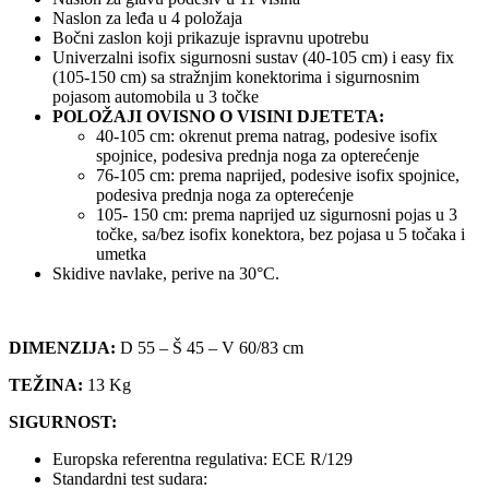
Naslon za leđa u 4 položaja
Bočni zaslon koji prikazuje ispravnu upotrebu
Univerzalni isofix sigurnosni sustav (40-105 cm) i easy fix
(105-150 cm) sa stražnjim konektorima i sigurnosnim
pojasom automobila u 3 točke
POLOŽAJI OVISNO O VISINI DJETETA:
40-105 cm: okrenut prema natrag, podesive isofix
spojnice, podesiva prednja noga za opterećenje
76-105 cm: prema naprijed, podesive isofix spojnice,
podesiva prednja noga za opterećenje
105- 150 cm: prema naprijed uz sigurnosni pojas u 3
točke, sa/bez isofix konektora, bez pojasa u 5 točaka i
umetka
Skidive navlake, perive na 30°C.
DIMENZIJA:
D 55 – Š 45 – V 60/83 cm
TEŽINA:
13 Kg
SIGURNOST:
Europska referentna regulativa: ECE R/129
Standardni test sudara: