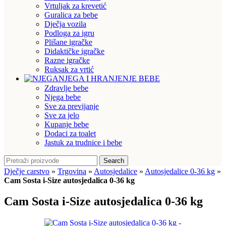
Vrtuljak za krevetić
Guralica za bebe
Dječja vozila
Podloga za igru
Plišane igračke
Didaktičke igračke
Razne igračke
Ruksak za vrtić
NJEGA I HRANJENJE BEBE
Zdravlje bebe
Njega bebe
Sve za previjanje
Sve za jelo
Kupanje bebe
Dodaci za toalet
Jastuk za trudnice i bebe
Search
Dječje carstvo
»
Trgovina
»
Autosjedalice
»
Autosjedalice 0-36 kg
»
Cam Sosta i-Size autosjedalica 0-36 kg
Cam Sosta i-Size autosjedalica 0-36 kg