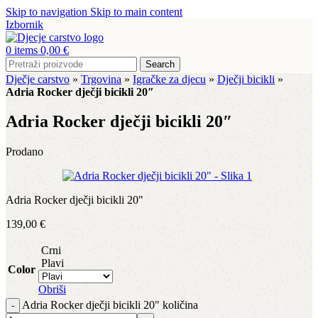
Skip to navigation
Skip to main content
Izbornik
0
items
0,00
€
Search
Dječje carstvo
»
Trgovina
»
Igračke za djecu
»
Dječji bicikli
»
Adria Rocker dječji bicikli 20″
Adria Rocker dječji bicikli 20″
Prodano
Adria Rocker dječji bicikli 20"
139,00
€
Crni
Plavi
Color
Obriši
Adria Rocker dječji bicikli 20" količina