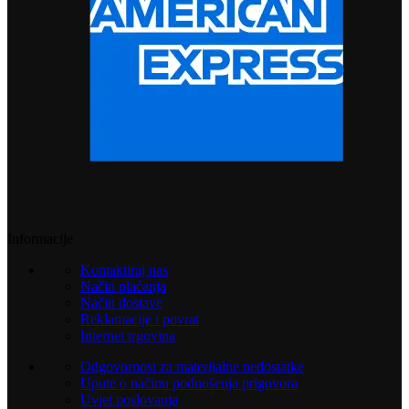
Informacije
Kontaktiraj nas
Način plaćanja
Način dostave
Reklamacije i povrat
Internet trgovina
Odgovornost za materijalne nedostatke
Upute o načinu podnošenja prigovora
Uvjet poslovanja