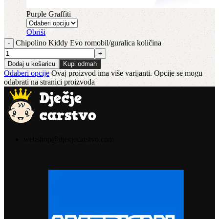
Purple Graffiti
Obriši
Chipolino Kiddy Evo romobil/guralica količina
Dodaj u košaricu
Kupi odmah
Odaberi opcije
Ovaj proizvod ima više varijanti. Opcije se mogu
odabrati na stranici proizvoda
webshop@djecjecarstvo.com