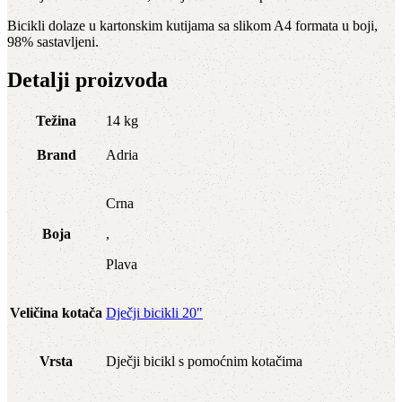
Bicikli dolaze u kartonskim kutijama sa slikom A4 formata u boji,
98% sastavljeni.
Detalji proizvoda
Težina
14 kg
Brand
Adria
Crna
Boja
,
Plava
Veličina kotača
Dječji bicikli 20"
Vrsta
Dječji bicikl s pomoćnim kotačima