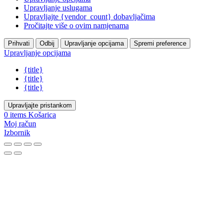
Upravljanje uslugama
Upravljajte {vendor_count} dobavljačima
Pročitajte više o ovim namjenama
Prihvati
Odbij
Upravljanje opcijama
Spremi preference
Upravljanje opcijama
{title}
{title}
{title}
Upravljajte pristankom
0
items
Košarica
Moj račun
Izbornik