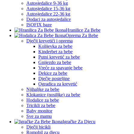
Autosjedalice 9-36 kg
Autosjedalice 15-36 kg
Autosjedalice 22-36 kg
Dodaci za autosjedalice
ISOFIX baze
Hranilice Za Bebe
Oprema Za Bebe
Dječji krevetići i oprema
Kolijevka za bebe
Kinderbet za bebe
Putni krevetić za bebe
Gnijezdo za bebe
Vreće za spavanje bebe
Dekice za bebe
Dječje posteljine
Ogradica za krevetić
Njihaljke za bebe
Klokanice (nosiljke) za bebe
Hodalice za bebe
Tricikli za bebe
Baby monitor
Sve za mamu
Igračke Za Djecu
Dječji bicikli
Romobil za djecu