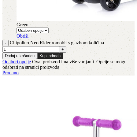
Green
Obriši
Chipolino Neo Rider romobil s glazbom količina
Dodaj u košaricu
Kupi odmah
Odaberi opcije
Ovaj proizvod ima više varijanti. Opcije se mogu
odabrati na stranici proizvoda
Prodano