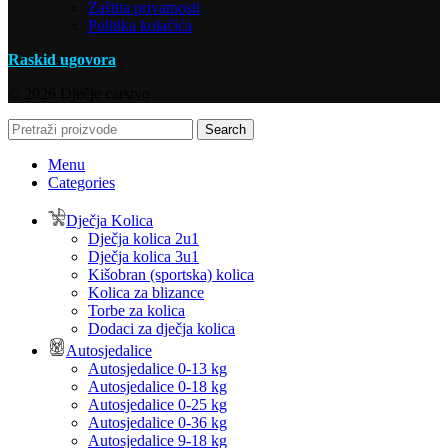
Zaštita privatnosti
Politika kolačića
Raskid ugovora
© 2026 Dječje carstvo
Search
Menu
Categories
Dječja Kolica
Dječja kolica 2u1
Dječja kolica 3u1
Kišobran (sportska) kolica
Kolica za blizance
Torbe za kolica
Dodaci za dječja kolica
Autosjedalice
Autosjedalice 0-13 kg
Autosjedalice 0-18 kg
Autosjedalice 0-25 kg
Autosjedalice 0-36 kg
Autosjedalice 9-18 kg