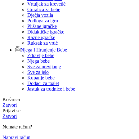
Vrtuljak za krevetić
Guralica za bebe
Dječja vozila
Podloga za igru
Plišane igračke
Didaktičke igračke
Razne igračke
Ruksak za vrtić
Njega I Hranjenje Bebe
Zdravlje bebe
Njega bebe
Sve za previjanje
Sve za jelo
Kupanje bebe
Dodaci za toalet
Jastuk za trudnice i bebe
Košarica
Zatvori
Prijavi se
Zatvori
Nemate račun?
Napravi račun